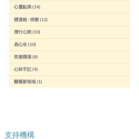
心靈點滴 (14)
體適能 ‧ 得樂 (12)
潛行心間 (10)
易心谷 (10)
笑傲職場 (8)
心林手記 (4)
醫藥新領域 (1)
支持機構