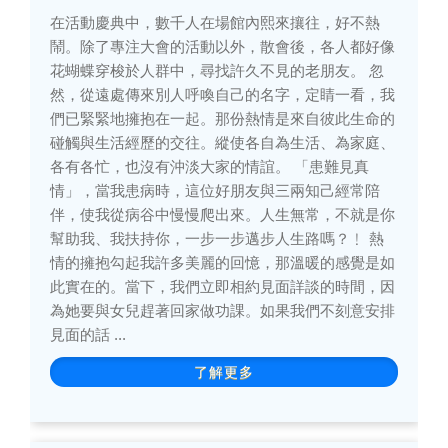
在活動慶典中，數千人在場館內熙來攘往，好不熱
鬧。除了專注大會的活動以外，散會後，各人都好像
花蝴蝶穿梭於人群中，尋找許久不見的老朋友。 忽
然，從遠處傳來別人呼喚自己的名字，定睛一看，我
們已緊緊地擁抱在一起。那份熱情是來自彼此生命的
碰觸與生活經歷的交往。縱使各自為生活、為家庭、
各有各忙，也沒有沖淡大家的情誼。 「患難見真
情」，當我患病時，這位好朋友與三兩知己經常陪
伴，使我從病谷中慢慢爬出來。人生無常，不就是你
幫助我、我扶持你，一步一步邁步人生路嗎？﹗ 熱
情的擁抱勾起我許多美麗的回憶，那溫暖的感覺是如
此實在的。當下，我們立即相約見面詳談的時間，因
為她要與女兒趕著回家做功課。如果我們不刻意安排
見面的話 ...
了解更多