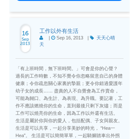
工作以外有生活
16
|
Sep 16, 2013
|
天天心晴
Sep
2013
天
「有上班時間，無下班時間。」可會是你的心聲？
過長的工作時數，不知不覺令你忽略留意自己的身體
健康；令你疏忽關心家裏的摯親；更令你錯過愛護年
幼子女的成長…… 盡責的人不自覺會為工作賣命，
可能為餬口、為生計、為表現、為升職。要記著，工
作不應該燃燒你的生命，直到最後只剩下灰燼；而是
工作可以燒亮你的生命，因為工作以外還有生活。
生活是屬於你與你的愛人，包括配偶、子女與親友。
生活是可以共享，一起分享美妙的時光， “Hea一
Hea”。 生活是可以簡簡單單，一起騎腳踏車出外拐