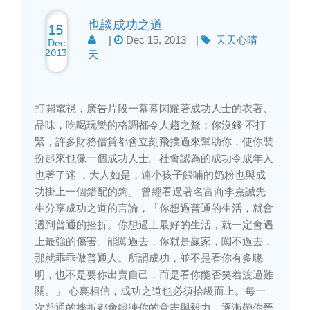
也談成功之道
15
|
Dec 15, 2013
|
天天心晴
Dec
2013
天
打開電視，廣告片段一幕幕閃耀著成功人士的衣著、
品味，吃喝玩樂的格調都令人趨之鶩；你沒錢 不打
緊，許多財務借貸都會立刻飛撲過來幫助你，使你裝
扮起來也像一個成功人士。社會認為的成功令成年人
也著了迷 ，大人如是，連小孩子餵哺的奶粉也與成
功掛上一個錯配的鉤。 曾經看過著名富商李嘉誠先
生分享成功之道的言論，「你想過普通的生活，就會
遇到普通的挫折。你想過上最好的生活，就一定會遇
上最強的傷害。能闖過去，你就是贏家，闖不過去，
那就乖乖做普通人。所謂成功，並不是看你有多聰
明，也不是要你出賣自己，而是看你能否笑着渡過難
關。」 心裏相信，成功之道也必須拾級而上。每一
次普通的挫折都會鍛練你的意志與毅力，逐漸帶你晉