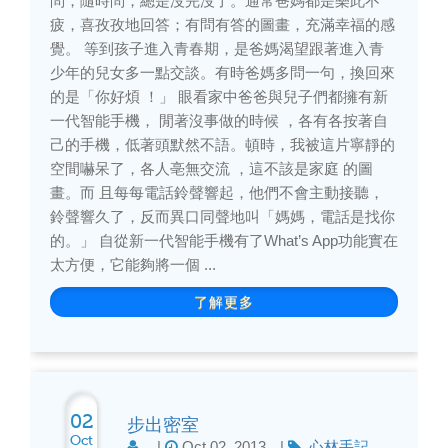
問，隨時問，總是沒完沒了。通常爸媽都是樂此不
疲，喜孜孜地回答；有問有答的圖畫，充滿幸福的感
覺。 等到孩子進入青春期，是爸媽渴望跟著進入青
少年的兒女多一點交談。有時爸媽多問一句，換回來
的是「你好煩 ！」 眼看家中爸爸與兒子們都擁有新
一代智能手機， 閒著沒事做的時候 ，各有各按著自
己的手機，低著頭默然不語。頓時，我被這片寧靜的
空間嚇呆了，各人亳無交流 ，這不該是家庭 的圖
畫。而 且每每電話鈴聲響起，他們不會主動接聽，
鈴聲響久了，反而異口同聲地叫「媽媽，電話是找你
的。」 自從新一代智能手機有了What’s App功能實在
太方便，它能夠將一個 ...
了解更多
02
步出密室
Oct
|
Oct 02, 2013
|
心林手記