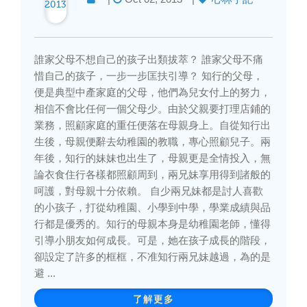
2013
誰家父母不想自己的孩子出類拔萃？ 誰家父母不痛
惜自己的孩子，一步一步匡扶引導？ 知行的父母，
便是典型中產家庭的父母，他們為兒女付上的努力，
相信不會比任何一個父母少。由於父親要打理店鋪的
業務，照顧家庭的重任便落在母親身上。自從知行出
生後，母親便辭去幼稚園的教職，專心照顧兒子。兩
年後，知行的妹妹也出生了，母親更是全情投入，無
論衣食住行各樣都照顧周到，兩兄妹享用得到諸般的
呵護，對母親十分依賴。 自少兩兄妹都是討人喜歡
的小孩子，打從幼稚園、小學到中學，學業成績與品
行都是優秀的。知行的母親本身是幼稚園老師，懂得
引導小朋友如何成長。可是，她在孩子成長的階段，
卻設定了許多的框框，不准知行兩兄妹越過，為的是
避 ...
了解更多