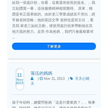
給我一張嘉許狀，你看，這裏還有校長的簽名。」我
立刻讚賞一番，這份服務精神相當難得。 原來，稱
讚是有正面果效的。由於老三學業成績並不突出，經
常被老師忽略；他的英語文學 老師也是班主任 ，看
見我 家老三如此主動，便使用嘉許狀來帶動他在其
他方面的努力。反而 作為爸媽 ，我們只會嚴格要求
...
了解更多
落伍的媽媽
11
|
Nov 11, 2013
|
天天心晴
Nov
2013
天
孩子年幼時，總愛問爸媽「這是什麼東西？」。每事