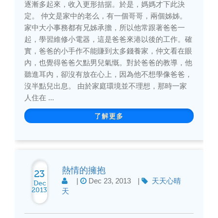
逐漸多起來，收入更形拮据。於是，媽媽才下此決
定。 仲文是家中的老么，有一個哥哥，兩個姊姊。
家中大小事務都有兄姊承擔，所以他常跟著爸爸一
起，學習維修小電器，這是爸爸來港以後的工作。確
實，爸爸的小手作不能賺到太多錢養家，仲文看在眼
內，也覺得爸爸欠點男兒氣慨。對於爸爸的教導，他
聽進耳內，卻沒有放在心上，因為他不想學像爸爸，
沒半點兒出息。 由於家庭環境並不理想，那時一家
人住在 ...
了解更多
熱情的擁抱
23
|
Dec 23, 2013
|
天天心晴
Dec
2013
天