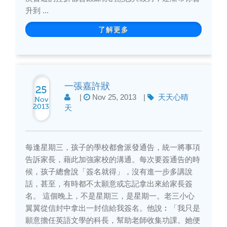
升到 ...
了解更多
一張嘉許狀
25
|
Nov 25, 2013
|
天天心晴
Nov
2013
天
每逢星期三，孩子的學校都會派發通告，統一將事項
告訴家長，藉此加強家校的溝通。每次要簽通告的時
候，孩子總會說「簽名就得」，沒有進一步多講說
話，甚至，有時都不太願意或忘記拿出來給家長簽
名。 這個晚上，不是星期三，是星期一。老三小心
翼翼從信封中拿出一封信給我簽名。他說︰「我只是
願意擔任英語文學的科長，幫助老師收集功課。她便