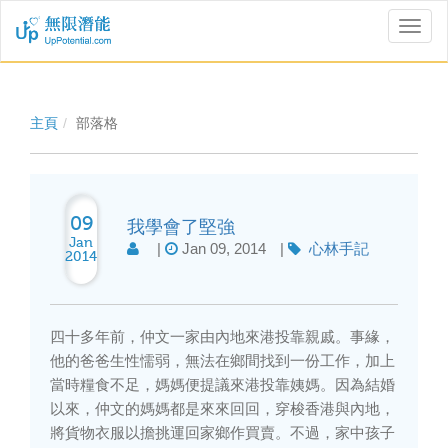
Toggl
naviga
主頁
部落格
09
我學會了堅強
Jan
|
Jan 09, 2014
|
心林手記
2014
四十多年前，仲文一家由內地來港投靠親戚。事緣，
他的爸爸生性懦弱，無法在鄉間找到一份工作，加上
當時糧食不足，媽媽便提議來港投靠姨媽。因為結婚
以來，仲文的媽媽都是來來回回，穿梭香港與內地，
將貨物衣服以擔挑運回家鄉作買賣。不過，家中孩子