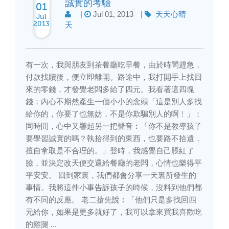
誠實的考驗
01
|
Jul 01, 2013
|
天天心晴
Jul
2013
天
有一次，我與朋友到茶餐廳吃早餐，由於時間趕急，
付款找贖後，便立即離開。路途中，我打開手上找回
來的零錢，才發覺老闆多給了四元。我看著這四塊
錢；內心不期然產生一個小小的念頭「這是別人多找
給你的，你要了也無妨，不是你欺騙別人的啊﹗」；
同時間，心中又響起另一把聲音︰「你不是教導孩子
要學習誠實的嗎？執拾得到的東西，也要路不拾遺，
擅自拿取是不合理的。」登時，我感覺自己脹紅了
臉，並決定改天便交還給餐廳的老闆，心情也樂得平
平安安。 回到家裏，我們都會分享一天裏所發生的
事情。我將這件小事告訴孩子的時候，沒料到他們都
有不同的反應。 老二搶先說︰「他們只是多找回四
元給你，如果是更多就好了，我可以拿來買我喜歡吃
的雞腿 ...