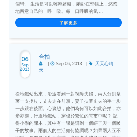
個彎。 生活是可以輕輕鬆鬆，躺卧在墊帳上，悠悠
地留意自己的一呼一吸。每一口呼吸的氣 ...
了解更多
合拍
06
|
Sep 06, 2013
|
天天心晴
Sep
2013
天
從地鐵站出來，沿途看到一對視障夫婦，兩人分別拿
著一支拐杖，丈夫走在前頭，妻子扶著丈夫的手一步
一步跟在後面。心裏想，他們為何可以如此合拍，亦
步亦趨，行過地鐵站，穿梭於繁忙的鬧市中呢？ 記
得小學的課本，其中有一課是講到一個瞎子與一個跛
子的故事。兩個人的生活如何協調呢？如果兩人互不