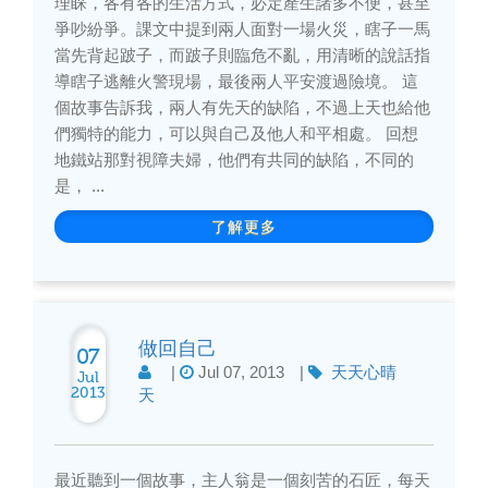
理睬，各有各的生活方式，必定產生諸多不便，甚至
爭吵紛爭。課文中提到兩人面對一場火災，瞎子一馬
當先背起跛子，而跛子則臨危不亂，用清晰的說話指
導瞎子逃離火警現場，最後兩人平安渡過險境。 這
個故事告訴我，兩人有先天的缺陷，不過上天也給他
們獨特的能力，可以與自己及他人和平相處。 回想
地鐵站那對視障夫婦，他們有共同的缺陷，不同的
是， ...
了解更多
做回自己
07
|
Jul 07, 2013
|
天天心晴
Jul
2013
天
最近聽到一個故事，主人翁是一個刻苦的石匠，每天