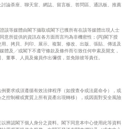
上討論荼座、聊天室、網誌、留言板、答問區、通訊板、推薦
保證該等媒體由閣下攝取或閣下已獲所有在該等媒體出現人士
下同意所提供的資訊在各方面而言均為非機密性；(丙)閣下授
使用、拷貝、列印、展示、複製、修改、出版、張貼、傳送及
因媒體及╱或閣下不遵守條款及條件而引致任何申索及開支，
司、董事、人員及僱員作出彌償，並免除彼等責任。
法例要求或須遵循有效法律程序（如搜查令或法庭命令），或
心之控制權或實質上所有資產出現轉移），或因面對安全風險
足以辨認閣下個人身分之資料。閣下同意本中心使用此等資料