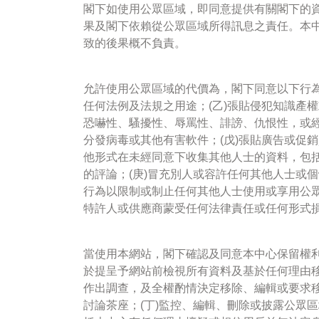
閣下如使用公眾區域，即同意提供有關閣下的
果及閣下依賴從公眾區域所得訊息之責任。本
致的後果概不負責。
允許使用公眾區域的代價為，閣下同意以下行為
任何法例及法規之用途；(乙)張貼侵犯知識產
恐嚇性、騷擾性、辱罵性、誹謗、仇恨性，或經
分發病毒或其他有害軟件；(戊)張貼廣告或促
他形式在未經同意下收集其他人士的資料，包括
的評論；(庚)冒充別人或容許任何其他人士或
行為以限制或制止任何其他人士使用或享用公
特許人或供應商蒙受任何法律責任或任何形式
當使用本網站，閣下確認及同意本中心保留權利
於提呈予網站前檢視所有資料及基於任何理由移
作出調查，及全權酌情決定移除、編輯或要求移
討論茶座；(丁)監控、編輯、刪除或披露公眾