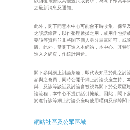
以回覆電郵或其他查詢或要求，為閣下作為本
之最新消息及通知。
此外，閣下同意本中心可能會不時收集、保留
之談話錄音，以作整理數據之用，或用作包括
要該等資料並非將閣下個人身分展露即可，或
版。此外，當閣下進入本網站，本中心、其特
進入之網頁，作統計用途。
閣下參與網上討論茶座，即代表知悉於此之討
參與之會員，同時公開予網上討論茶座主持、
與，及該等談話及討論會被視為閣下於公眾區
論流程，本中心不提供話引掩蔽。因此，閣下
於進行該等網上討論茶座時使用暱稱及保障閣
網站社區及公眾區域