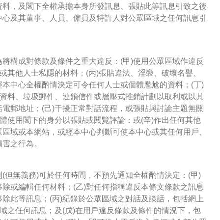
資料，及閣下全權承擔本身所發訊息、張貼此等訊息引致之後
中心及其董事、人員、僱員及特許人對公眾區域之任何訊息引
將構成對條款及條件之重大違反：(甲)使用公眾區域作違反
權或其他人士私隱的材料；(丙)張貼違法、淫褻、破壞名譽、
本中心全權酌情決定可令任何人士或個體尷尬的資料；(丁)
銷資料、垃圾郵件、連鎖信件或層壓式推銷計劃以取利或以其
電郵地址；(己)干擾正常對話流程，或張貼與討論主題無關
個體使用閣下的身分以張貼或閱覽評論：或(辛)作出任何其他
眾區域或本網站，或經本中心判斷可使本中心或其任何用戶、
損害之行為。
(但無義務)可於任何時間，不預先通知全權酌情決定：(甲)
除或編輯任何材料；(乙)對任何指稱違反本條文條款之訊息
除此等訊息；(丙)紀錄於公眾區域之對話及談話，包括網上
區域之任何訊息；及(戊)在用戶違反條款及條件的情況下，包