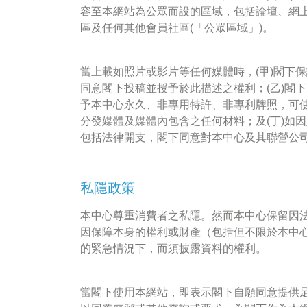
容至本網站為公眾而設的區域，包括論壇、網
區及任何其他會員社區(「公眾區域」)。
當上載如照片或影片等任何媒體時，(甲)閣下
同意閣下投稿並授予於此描述之權利；(乙)閣
予本中心永久、非專用特許、非專利牌照，可
分發媒體及媒體內包含之任何材料；及(丁)如
包括法律開支，閣下同意對本中心及其聯營公
私隱政策
本中心尊重消費者之私隱。然而本中心保留因
因保障本身的權利或財產（包括但不限於本中
的緊急情況下，而須披露資料的權利。
當閣下使用本網站，即表示閣下自願同意提供