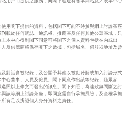
網站用戶而提供之服務，向閣下發送有關本網站及／或本中心
及使用閣下提供的資料，包括閣下可能不時參與網上討論茶座
或刊載於任何網誌、通訊板、推薦區及任何其他公眾區域，只
除非本中心得到閣下同意可將閣下之個人資料包括在內或出
許人及供應商將保存閣下之數據，包括域名、伺服器地址及曾
論及對話會被紀錄，及公開予其他以被動聆聽或加入討論形式
本中心董事、人員及僱員。閣下同意作出該等紀錄、聽眾參
域遵照以上條文而發出的訊息。閣下知悉，為達致無間斷之討
參與該等網上討論茶座，即同意需自行承擔風險，及全權承擔
下所有足以辨認個人身分資料之責任。